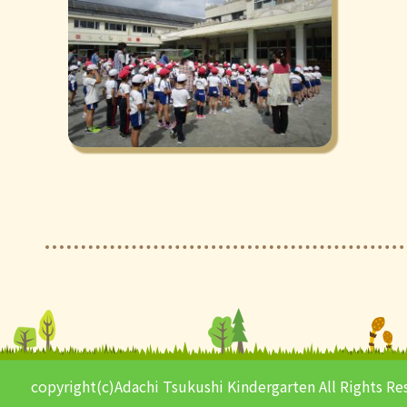
copyright(c)Adachi Tsukushi Kindergarten All Rights Re