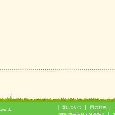
園について
園の特色
seved.
2歳児親子保育・延長保育