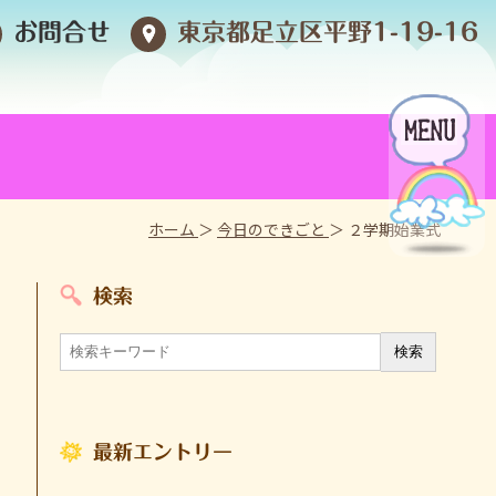
お問合せ
東京都足立区平野1-19-16
ホーム
＞
今日のできごと
＞ ２学期始業式
検索
最新エントリー