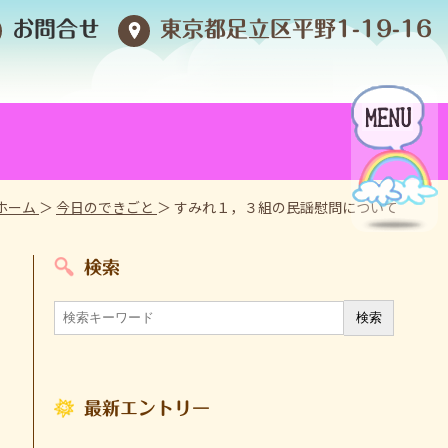
お問合せ
東京都足立区平野1-19-16
ホーム
＞
今日のできごと
＞ すみれ１，３組の民謡慰問について
検索
最新エントリー